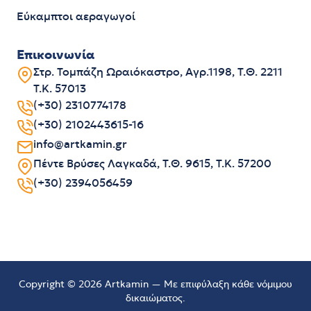
Εύκαμπτοι αεραγωγοί
Επικοινωνία
Στρ. Τομπάζη Ωραιόκαστρο, Αγρ.1198, Τ.Θ. 2211
Τ.Κ. 57013
(+30) 2310774178
(+30) 2102443615-16
info@artkamin.gr
Πέντε Βρύσες Λαγκαδά, Τ.Θ. 9615, Τ.Κ. 57200
(+30) 2394056459
Copyright © 2026 Artkamin — Με επιφύλαξη κάθε νόμιμου
δικαιώματος.