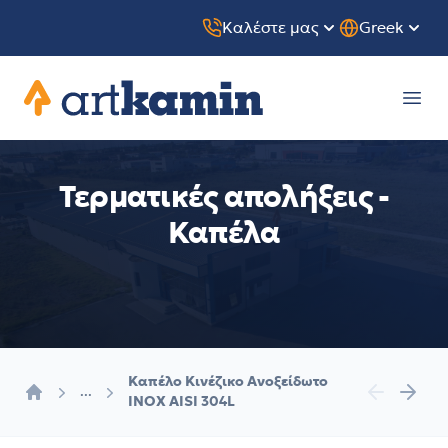
Καλέστε μας
Greek
Artkamin
Ope
Τερματικές απολήξεις -
Καπέλα
Καπέλο Κινέζικο Ανοξείδωτο
...
INOX AISI 304L
Αρχική