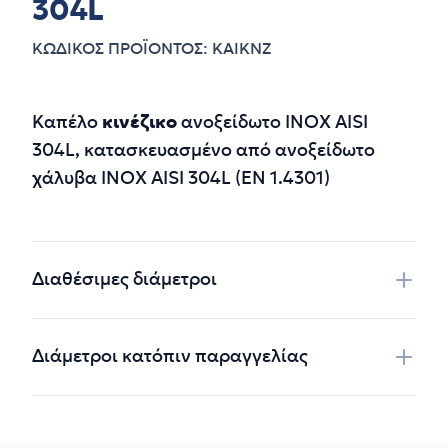
304L
ΚΩΔΙΚΟΣ ΠΡΟΪΟΝΤΟΣ: KAIKNZ
Περιγραφή
Καπέλο
κινέζικο
ανοξείδωτο INOX AISI
304L, κατασκευασμένo από ανοξείδωτο
χάλυβα INOX AISI 304L (ΕΝ 1.4301)
Additional details
Διαθέσιμες διάμετροι
Διάμετροι κατόπιν παραγγελίας