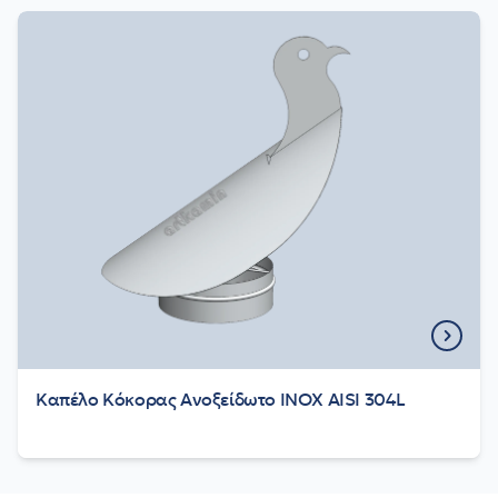
Καπέλο Κόκορας Ανοξείδωτο INOX AISI 304L