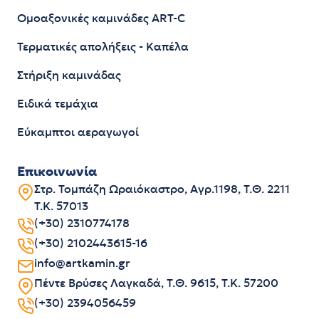
Ομοαξονικές καμινάδες ART-C
Τερματικές απολήξεις - Καπέλα
Στήριξη καμινάδας
Ειδικά τεμάχια
Εύκαμπτοι αεραγωγοί
Επικοινωνία
Στρ. Τομπάζη Ωραιόκαστρο, Αγρ.1198, Τ.Θ. 2211
Τ.Κ. 57013
(+30) 2310774178
(+30) 2102443615-16
info@artkamin.gr
Πέντε Βρύσες Λαγκαδά, Τ.Θ. 9615, Τ.Κ. 57200
(+30) 2394056459