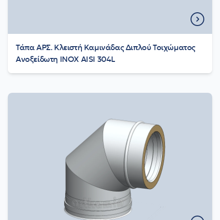
Τάπα ΑΡΣ. Κλειστή Καμινάδας Διπλού Τοιχώματος
Aνοξείδωτη INOX AISI 304L