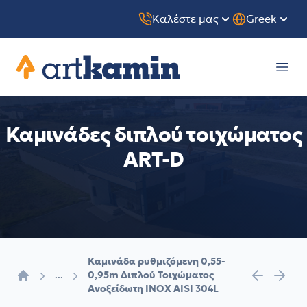
Καλέστε μας
Greek
Artkamin
Ope
Καμινάδες διπλού τοιχώματος
ART-D
Καμινάδα ρυθμιζόμενη 0,55-
...
0,95m Διπλού Τοιχώματος
Αρχική
Aνοξείδωτη INOX AISI 304L