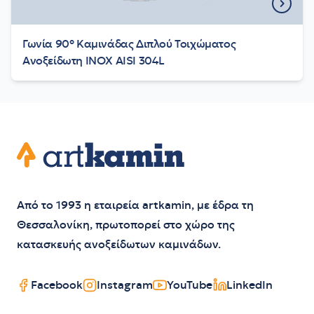
Γωνία 90° Καμινάδας Διπλού Τοιχώματος
Aνοξείδωτη INOX AISI 304L
Footer
Artkamin
Από το 1993 η εταιρεία artkamin, με έδρα τη
Θεσσαλονίκη, πρωτοπορεί στο χώρο της
κατασκευής ανοξείδωτων καμινάδων.
Facebook
Instagram
YouTube
LinkedIn