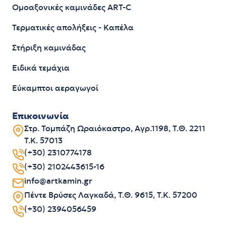
Ομοαξονικές καμινάδες ART-C
Τερματικές απολήξεις - Καπέλα
Στήριξη καμινάδας
Ειδικά τεμάχια
Εύκαμπτοι αεραγωγοί
Επικοινωνία
Στρ. Τομπάζη Ωραιόκαστρο, Αγρ.1198, Τ.Θ. 2211
Τ.Κ. 57013
(+30) 2310774178
(+30) 2102443615-16
info@artkamin.gr
Πέντε Βρύσες Λαγκαδά, Τ.Θ. 9615, Τ.Κ. 57200
(+30) 2394056459