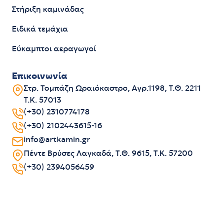
Στήριξη καμινάδας
Ειδικά τεμάχια
Εύκαμπτοι αεραγωγοί
Επικοινωνία
Στρ. Τομπάζη Ωραιόκαστρο, Αγρ.1198, Τ.Θ. 2211
Τ.Κ. 57013
(+30) 2310774178
(+30) 2102443615-16
info@artkamin.gr
Πέντε Βρύσες Λαγκαδά, Τ.Θ. 9615, Τ.Κ. 57200
(+30) 2394056459