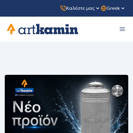
Καλέστε μας
Greek
Artkamin
Ope